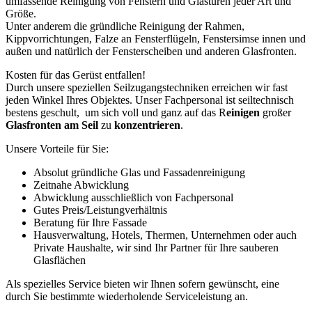
umfassende Reinigung von Fenstern und Glastüren jeder Art und
Größe.
Unter anderem die gründliche Reinigung der Rahmen,
Kippvorrichtungen, Falze an Fensterflügeln, Fenstersimse innen und
außen und natürlich der Fensterscheiben und anderen Glasfronten.
Kosten für das Gerüst entfallen!
Durch unsere speziellen Seilzugangstechniken erreichen wir fast
jeden Winkel Ihres Objektes. Unser Fachpersonal ist seiltechnisch
bestens geschult, um sich voll und ganz auf das R
einigen
großer
Glasfronten am Seil
zu
konzentrieren
.
Unsere Vorteile für Sie:
Absolut gründliche Glas und Fassadenreinigung
Zeitnahe Abwicklung
Abwicklung ausschließlich von Fachpersonal
Gutes Preis/Leistungverhältnis
Beratung für Ihre Fassade
Hausverwaltung, Hotels, Thermen, Unternehmen oder auch
Private Haushalte, wir sind Ihr Partner für Ihre sauberen
Glasflächen
Als spezielles Service bieten wir Ihnen sofern gewünscht, eine
durch Sie bestimmte wiederholende Serviceleistung an.