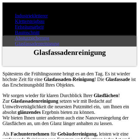
Industriekletterer
Klettersteigbau
Felsräumarbeit
Baumschnitt
Absturzsicherung
Glasfassadenreinigung
Glasfassadenreinigung
Spätestens die Frühlingssonne bringt es an den Tag. Es ist wieder
höchste Zeit für eine
Glasfassaden-Reinigung
! Die
Glasfassade
ist
das Erscheinungsbild Ihres Objektes.
Wir sorgen wieder für klaren Durchblick Ihrer
Glasflächen
!
Zur
Glasfassadenreinigung
setzen wir mit Bedacht auf
Umweltverträglichkeit die neuesten Putzmittel ein, um Ihnen ein
absolut
glänzendes
Ergebnis bieten zu können.
Wir bieten Ihnen unter anderem auch eine Nanoversiegelung der
Glasflächen an, um den Glanz länger anhalten zu lassen.
Als
Fachunternehmen
für
Gebäudereinigung,
leisten wir eine